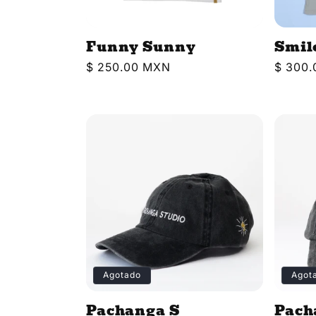
Funny Sunny
Smil
Precio
$ 250.00 MXN
Precio
$ 300
habitual
habitua
Agotado
Agot
Pachanga S
Pach