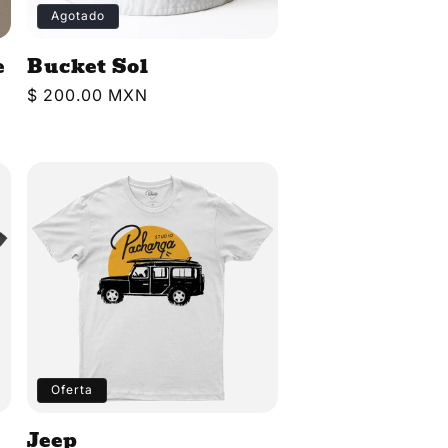
Agotado
e
Bucket Sol
Precio
$ 200.00 MXN
habitual
Oferta
Jeep