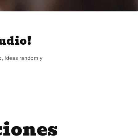
udio!
op, ideas random y
ciones