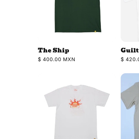
The Ship
Guil
Precio
$ 400.00 MXN
Precio
$ 420
habitual
habitua