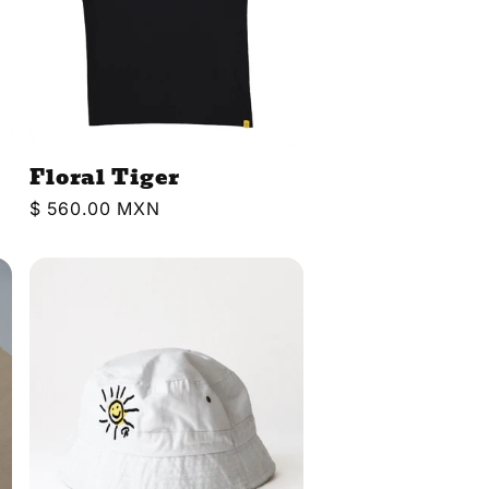
Floral Tiger
Precio
$ 560.00 MXN
habitual